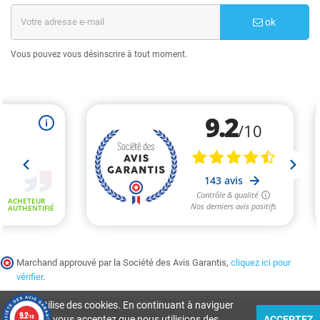
ok
Vous pouvez vous désinscrire à tout moment.
Marchand approuvé par la Société des Avis Garantis,
cliquez ici pour
vérifier
.
Ce site utilise des cookies. En continuant à naviguer
9.2
/10
sur le site, vous acceptez que nous utilisions des
ACCEPTEZ