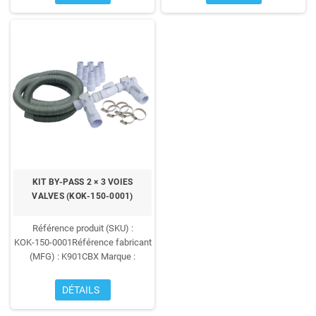
ultra fiable, permet un
(conforme aux affichages de
fonctionnement en toute sécurité
revendeurs fr ou guide produits)
thermostat de température et
sonde de surchauffe
100 % Titane
fonctionnement silencieux
Garantie 2 ans
KIT BY‑PASS 2 × 3 VOIES
VALVES (KOK‑150‑0001)
Référence produit (SKU) :
KOK‑150‑0001Référence fabricant
(MFG) : K901CBX Marque :
KokidoPoids brut / net : environ
2,55 kg / 2,3 kg Contenu du kit :
2 x
DÉTAILS
Tés en PVC
3 x vannes à bille en
PVC (3 voies)
2 x flexibles
6 x