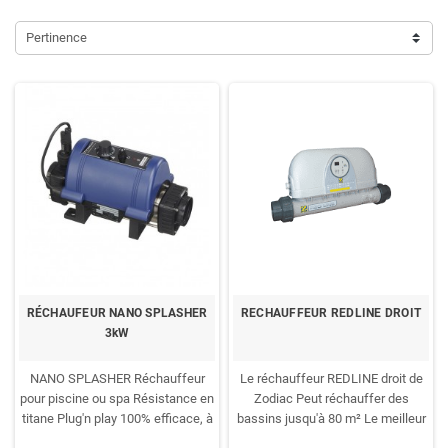
Pertinence
RÉCHAUFEUR NANO SPLASHER
RECHAUFFEUR REDLINE DROIT
3kW
NANO SPLASHER
Réchauffeur
Le réchauffeur REDLINE droit de
pour piscine ou spa
Résistance en
Zodiac
Peut réchauffer des
titane
Plug'n play
100% efficace, à
bassins jusqu'à 80 m²
Le meilleur
vie !!!
Ne requiert qu'1 m ³/h
Bassin
rapport qualité/prix
Installation