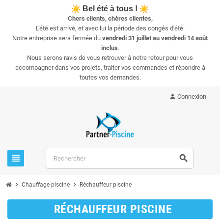
Bel été à tous !
Chers clients, chères clientes,
L'été est arrivé, et avec lui la période des congés d'été.
Notre entreprise sera fermée du
vendredi 31 juillet au vendredi 14 août
inclus
.
Nous serons ravis de vous retrouver à notre retour pour vous
accompagner dans vos projets, traiter vos commandes et répondre à
toutes vos demandes.
person
Connexion
view_headline
search
chevron_right
chevron_right
Chauffage piscine
Réchauffeur piscine
RÉCHAUFFEUR PISCINE