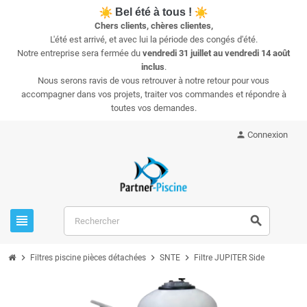
Bel été à tous !
Chers clients, chères clientes,
L'été est arrivé, et avec lui la période des congés d'été.
Notre entreprise sera fermée du
vendredi 31 juillet au vendredi 14 août
inclus
.
Nous serons ravis de vous retrouver à notre retour pour vous
accompagner dans vos projets, traiter vos commandes et répondre à
toutes vos demandes.
person
Connexion
view_headline
search
chevron_right
chevron_right
chevron_right
Filtres piscine pièces détachées
SNTE
Filtre JUPITER Side