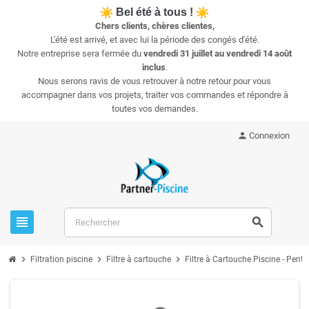
Bel été à tous !
Chers clients, chères clientes,
L'été est arrivé, et avec lui la période des congés d'été.
Notre entreprise sera fermée du
vendredi 31 juillet au vendredi 14 août
inclus
.
Nous serons ravis de vous retrouver à notre retour pour vous
accompagner dans vos projets, traiter vos commandes et répondre à
toutes vos demandes.
person
Connexion
view_headline
search
chevron_right
chevron_right
chevron_right
Filtration piscine
Filtre à cartouche
Filtre à Cartouche Piscine - Penta