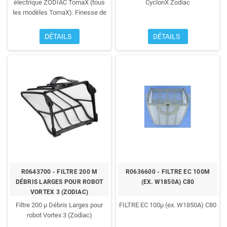
électrique ZODIAC TornaX (tous
CyclonX Zodiac
les modèles TornaX).
Finesse de
filtration de 100 microns
DÉTAILS
DÉTAILS
R0643700 - FILTRE 200 Μ
R0636600 - FILTRE EC 100Μ
DÉBRIS LARGES POUR ROBOT
(EX. W1850A) C80
VORTEX 3 (ZODIAC)
Filtre 200 µ Débris Larges pour
FILTRE EC 100µ (ex. W1850A) C80
robot Vortex 3 (Zodiac)