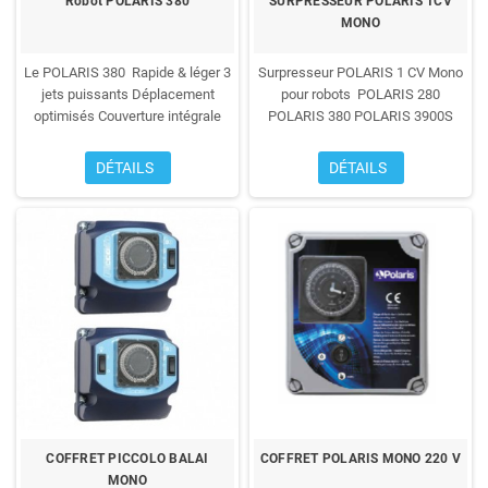
Robot POLARIS 380
SURPRESSEUR POLARIS 1CV
MONO
Le POLARIS 380
Rapide & léger
3
Surpresseur POLARIS 1 CV Mono
jets puissants
Déplacement
pour robots
POLARIS 280
optimisés
Couverture intégrale
POLARIS 380
POLARIS 3900S
fond et parois
Marche arrière
Adapté à tous traitement d'eau
automatique
Vanne de recul anti-
(eau de mer, eau chlorée, eau
DÉTAILS
DÉTAILS
blocage
Rapidité accrue
déminéralisée ... ).
Eloignement du
Installation simple et rapide
Coque
bassin allant jusqu'à 20 mètres.
compacte
très léger
Fiable
Avec
Robustesse, fiabilité, puissance,
tête + tuyau
Garantie 2 ans
le surpresseur Polaris est le
complément indispensable des
nettoyeurs haute pression Polaris.
Garantie 2 ans
COFFRET PICCOLO BALAI
COFFRET POLARIS MONO 220 V
MONO