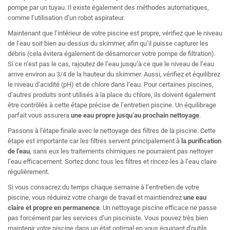
pompe par un tuyau. Il existe également des méthodes automatiques,
comme l’utilisation d’un robot aspirateur.
Maintenant que l’intérieur de votre piscine est propre, vérifiez que le niveau
de l’eau soit bien au-dessus du skimmer, afin qu’il puisse capturer les
débris (cela évitera également de désamorcer votre pompe de filtration).
Si ce n’est pas le cas, rajoutez de l’eau jusqu’à ce que le niveau de l’eau
arrive environ au 3/4 de la hauteur du skimmer. Aussi, vérifiez et équilibrez
le niveau d’acidité (pH) et de chlore dans l’eau. Pour certaines piscines,
d’autres produits sont utilisés à la place du chlore, ils doivent également
être contrôlés à cette étape précise de l’entretien piscine. Un équilibrage
parfait vous assurera
une eau propre jusqu’au prochain nettoyage
.
Passons à l'étape finale avec le nettoyage des filtres de la piscine. Cette
étape est importante car les filtres servent principalement à
la purification
de l’eau
, sans eux les traitements chimiques ne pourraient pas nettoyer
l’eau efficacement. Sortez donc tous les filtres et rincez-les à l’eau claire
régulièrement.
Si vous consacrez du temps chaque semaine à l’entretien de votre
piscine, vous réduirez votre charge de travail et maintiendrez
une eau
claire et propre en permanence
. Un nettoyage piscine efficace ne passe
pas forcément par les services d’un pisciniste. Vous pouvez très bien
maintenir votre piscine dans un état optimal en vous équipant d'outils