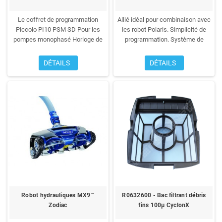
Le coffret de programmation
Allié idéal pour combinaison avec
Piccolo PI10 PSM SD
Pour les
les robot Polaris.
Simplicité de
pompes monophasé
Horloge de
programmation.
Système de
programmation journalière
(Coffret
protection par disjoncteur
livré sans disjoncteur)
magnéto-thermique.
Garantie 2
DÉTAILS
DÉTAILS
ans
Robot hydrauliques MX9™
R0632600 - Bac filtrant débris
Zodiac
fins 100µ CyclonX