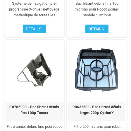
Système de navigation pré-
Bac filtrant débris fins 100
programmé X-drive : nettoyage
microns pour Robot Zodiac
méthodique de toutes les
modèle : CyclonX
surfaces
Turbo aspiration : 1
puissante turbine et 2 hélices
DÉTAILS
DÉTAILS
d’aspiration avec brosses
Fonction exclusive de brossage
grâce à ses brosses de nettoyage
cyclonique
Entrainement par
chenilles crantées : parfaite
stabilité et motricité totale
Tuyaux
Twist Lock : connexion facile et
sécurisée
Garantie 2 ans
R0762900 - Bac filtrant débris
R0632601- Bac filtrant débris
fins 100µ Tornax
larges 200µ CyclonX
Filtre panier débris fins pour robot
Filtre 200 microns pour robot