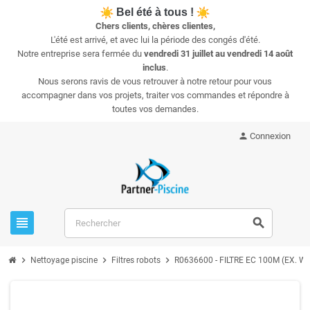
Bel été à tous !
Chers clients, chères clientes,
L'été est arrivé, et avec lui la période des congés d'été.
Notre entreprise sera fermée du
vendredi 31 juillet au vendredi 14 août
inclus
.
Nous serons ravis de vous retrouver à notre retour pour vous
accompagner dans vos projets, traiter vos commandes et répondre à
toutes vos demandes.
person
Connexion
view_headline
search
chevron_right
chevron_right
chevron_right
Nettoyage piscine
Filtres robots
R0636600 - FILTRE EC 100Μ (EX. W