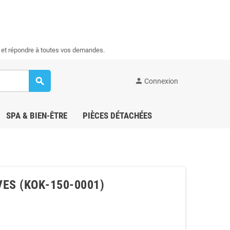
s et répondre à toutes vos demandes.
search
person
Connexion
SPA & BIEN-ÊTRE
PIÈCES DÉTACHÉES
VES (KOK‑150‑0001)