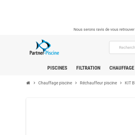
Nous serons ravis de vous retrouver
PISCINES
FILTRATION
CHAUFFAGE
chevron_right
Chauffage piscine
chevron_right
Réchauffeur piscine
chevron_right
KIT 