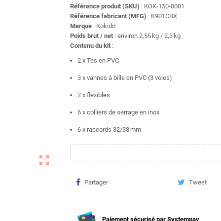
Référence produit (SKU)
: KOK‑150‑0001
Référence fabricant (MFG)
: K901CBX
Marque
: Kokido
Poids brut / net
: environ 2,55 kg / 2,3 kg
Contenu du kit
:
2 x Tés en PVC
3 x vannes à bille en PVC (3 voies)
2 x flexibles
6 x colliers de serrage en inox
6 x raccords 32/38 mm
zoom_out_map
Partager
Tweet
Paiement sécurisé par Systempay